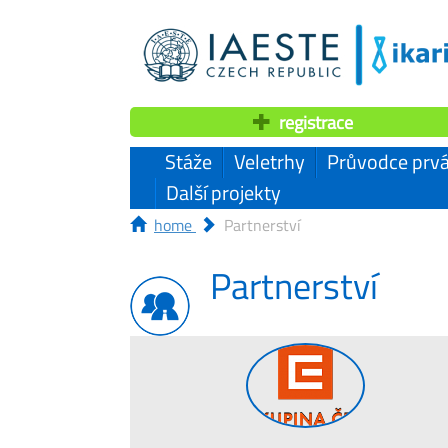
registrace
Stáže
Veletrhy
Průvodce prvá
Další projekty
home
Partnerství
Partnerství